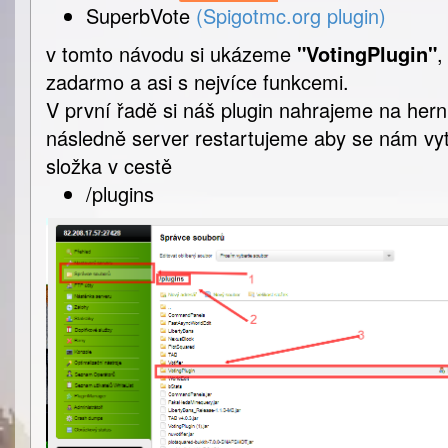
SuperbVote
(Spigotmc.org plugin)
v tomto návodu si ukázeme
"VotingPlugin"
,
zadarmo a asi s nejvíce funkcemi.
V první řadě si náš plugin nahrajeme na hern
následně server restartujeme aby se nám vyt
složka v cestě
/plugins