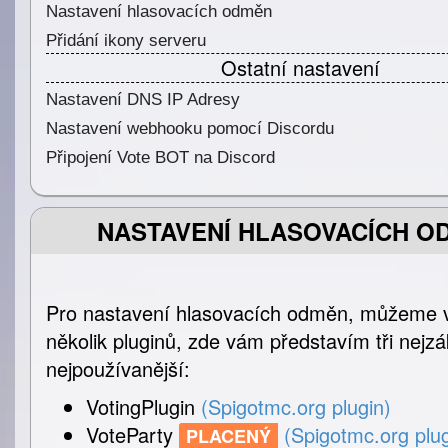
Nastavení hlasovacích odměn
Přidání ikony serveru
Ostatní nastavení
Nastavení DNS IP Adresy
Nastavení webhooku pomocí Discordu
Připojení Vote BOT na Discord
NASTAVENÍ HLASOVACÍCH O
Pro nastavení hlasovacích odměn, můžeme v
několik pluginů, zde vám představím tři nejzá
nejpoužívanější:
VotingPlugin
(Spigotmc.org plugin)
VoteParty
(Spigotmc.org plug
PLACENÝ