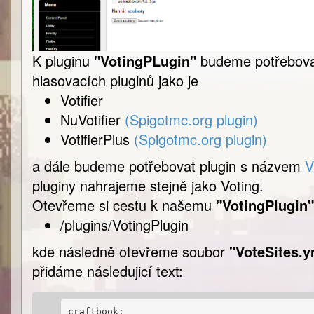
K pluginu
"VotingPLugin"
budeme potřeboval
hlasovacích pluginů jako je
Votifier
NuVotifier
(Spigotmc.org plugin)
VotifierPlus
(Spigotmc.org plugin)
a dále budeme potřebovat plugin s názvem
V
pluginy nahrajeme stejně jako Voting.
Otevřeme si cestu k našemu
"VotingPlugin"
/plugins/VotingPlugin
kde následně otevřeme soubor
"VoteSites.y
přidáme následujicí text:
craftbook:
