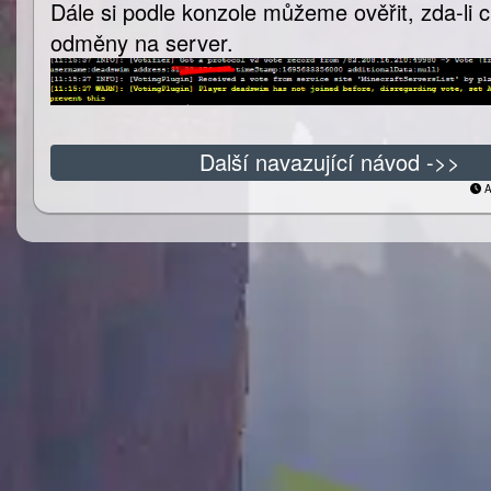
Dále si podle konzole můžeme ověřit, zda-li c
odměny na server.
Další navazující návod ->>
A