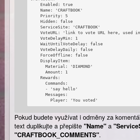
    Enabled: true

    Name: 'CRAFTBOOK'

    Priority: 5

    Hidden: false

    ServiceSite: 'CRAFTBOOK'

    VoteURL: 'link to vote URL here, used in
    VoteDelayMin: 1

    WaitUntilVoteDelay: false

    VoteDelayDaily: false

    ForceOffline: false

    DisplayItem:

      Material: 'DIAMOND'

      Amount: 1

    Rewards:

      Commands:

      - 'say hello'

      Messages:

Pokud budete využívat i odměny za komentář
text duplikujte a přepište
"Name"
a
"Service
"CRAFTBOOK_COMMENTS"
.