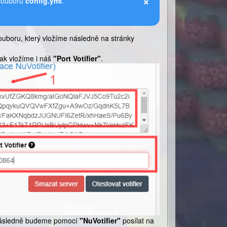
×
 souboru
config.yml
.
ouboru, který vložíme následně na stránky
tak vložíme i náš
"Port Votifier"
.
 následně budeme pomocí
"NuVotifier"
posílat na