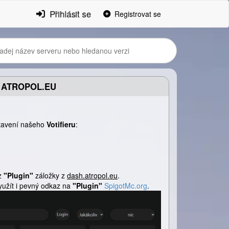
Přihlásit se
Registrovat se
R ATROPOL.EU
stavení našeho
Votifieru
:
 z
"Plugin"
záložky z
dash.atropol.eu
.
yužít i pevný odkaz na
"Plugin"
SpigotMc.org
.