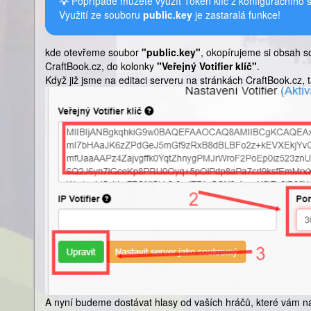
💡
Popřípadě můžete využít Token klíč z konfiguračního
Využití ze souboru
public.key
je zastaralá funkce!
kde otevřeme soubor
"public.key"
, okopírujeme si obsah s
CraftBook.cz, do kolonky
"Veřejný Votifier klíč"
.
Když již jsme na editaci serveru na stránkách CraftBook.cz, 
A nyní budeme dostávat hlasy od vaších hráčů, které vám