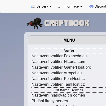
Servery
Informace
Discord
MENU
Votifier
Nastavení votifier Fakaheda.eu
Nastavení votifier Hicoria.com
Nastavení votifier GamerHost.pro
Nastavení votifier Atropol.eu
Nastavení votifier PearHost.cz
Nastavení votifier TamHost.cz
Nastavení serveru
Nastavení hlasovacích odměn
Přidání ikony serveru