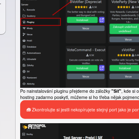
Po nainstalování pluginu přejdeme do záložky
"Síť"
, kde si
hosting zadarmo poskytl, můžeme si ho třeba nějak pojmeno
🧰
Zkontrolujte si jestli nekopírujete stejný port jako je po