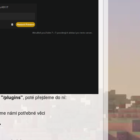
v
"/plugins"
, poté přejdeme do ní:
víme námi potřebné věci
"