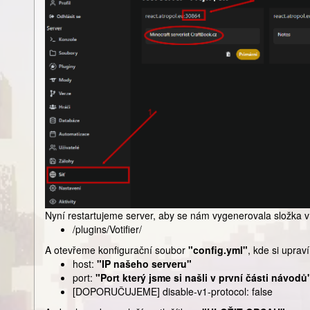
Nyní restartujeme server, aby se nám vygenerovala složka 
/plugins/Votifier/
A otevřeme konfigurační soubor
"config.yml"
, kde si upra
host:
"IP našeho serveru"
port:
"Port který jsme si našli v první části návodů
[DOPORUČUJEME] disable-v1-protocol: false