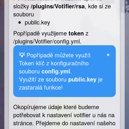
složky
/plugins/Votifier/rsa
, kde si ze
souboru
public.key
Popřípadě využijeme
token
z
/plugins/Votifier/config.yml.
×
💡
Popřípadě můžete využít
Token klíč z konfiguračního
souboru
config.yml
.
Využití ze souboru
public.key
je
zastaralá funkce!
Okopírujeme údaje které budeme
potřebovat k nastavení votifier u nás na
stránce. Přejdeme do nastavení našeho