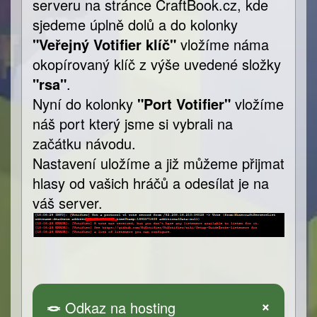
serveru na stránce CraftBook.cz, kde
sjedeme úplně dolů a do kolonky
"Veřejný Votifier klíč"
vložíme náma
okopírovaný klíč z výše uvedené složky
"rsa"
.
Nyní do kolonky
"Port Votifier"
vložíme
náš port který jsme si vybrali na
začátku návodu.
Nastavení uložíme a již můžeme přijmat
hlasy od vašich hráčů a odesílat je na
váš server.
×
🪢
Odkaz na hosting