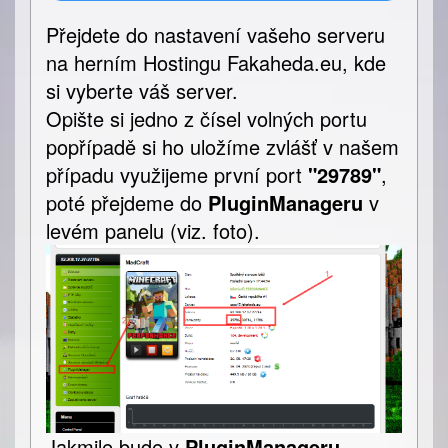
Přejdete do nastavení vašeho serveru
na herním Hostingu Fakaheda.eu, kde
si vyberte váš server.
Opište si jedno z čísel volných portu
popřípadě si ho uložíme zvlášť v našem
případu využijeme první port
"29789"
,
poté přejdeme do
PluginManageru
v
levém panelu (viz. foto).
Jakmile bude v
PluginManageru