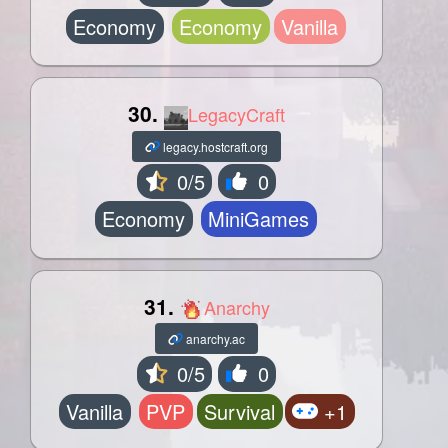
Economy
Economy
Vanilla
30.
LegacyCraft
legacy.hostcraft.org
0/5
0
Economy
MiniGames
31.
Anarchy
anarchy.ac
0/5
0
Vanilla
PVP
Survival
+1