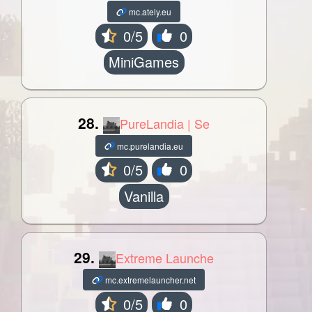
mc.ately.eu
0/5
0
MiniGames
28.
PureLandia | Se
mc.purelandia.eu
0/5
0
Vanilla
29.
Extreme Launche
mc.extremelauncher.net
0/5
0