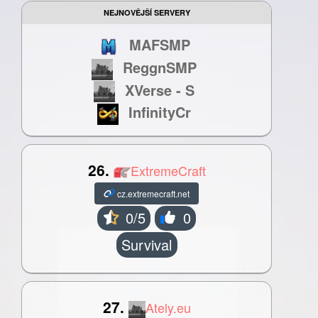
NEJNOVĚJŠÍ SERVERY
MAFSMP
ReggnSMP
XVerse - S
InfinityCr
26.
ExtremeCraft
cz.extremecraft.net
0/5
0
Survival
27.
Ately.eu