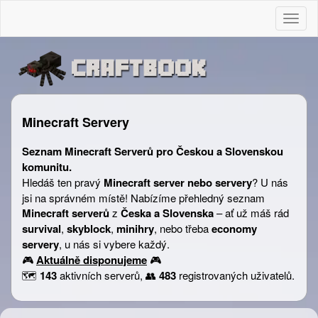
Togg
Minecraft Servery
Seznam Minecraft Serverů pro Českou a Slovenskou
komunitu.
Hledáš ten pravý
Minecraft server nebo servery
? U nás
jsi na správném místě! Nabízíme přehledný seznam
Minecraft serverů
z
Česka a Slovenska
– ať už máš rád
survival
,
skyblock
,
minihry
, nebo třeba
economy
servery
, u nás si vybere každý.
🎮
Aktuálně disponujeme
🎮
🗺️
143
aktivních serverů, 👥
483
registrovaných uživatelů.