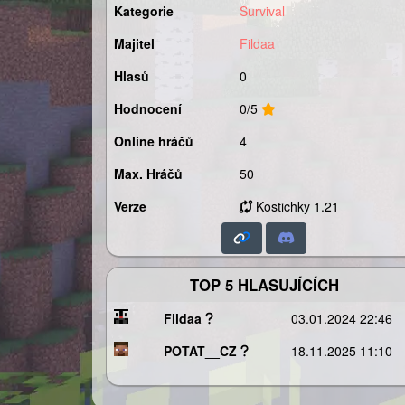
Kategorie
Survival
Majitel
Fildaa
Hlasů
0
Hodnocení
0/5
Online hráčů
4
Max. Hráčů
50
Verze
Kostichky 1.21
TOP 5 HLASUJÍCÍCH
Fildaa
03.01.2024 22:46
POTAT__CZ
18.11.2025 11:10