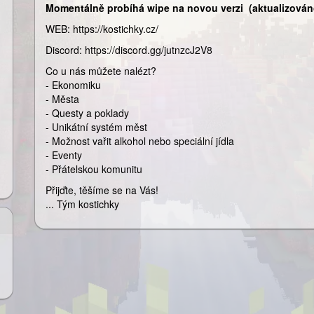
Momentálně probíhá wipe na novou verzi (aktualizováno
WEB: https://kostichky.cz/
Discord: https://discord.gg/jutnzcJ2V8
Co u nás můžete nalézt?
- Ekonomiku
- Města
- Questy a poklady
- Unikátní systém měst
- Možnost vařit alkohol nebo speciální jídla
- Eventy
- Přátelskou komunitu
Přijďte, těšíme se na Vás!
... Tým kostichky