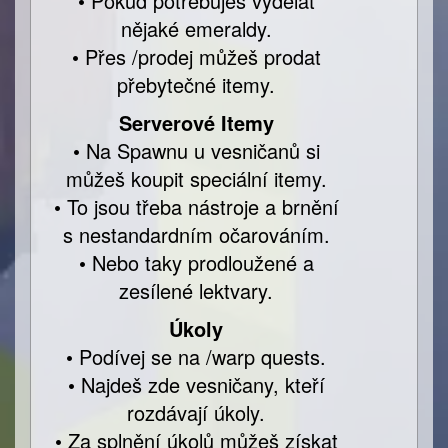
• Pokud potřebuješ vydělat
nějaké emeraldy.
• Přes /prodej můžeš prodat
přebytečné itemy.
Serverové Itemy
• Na Spawnu u vesničanů si
můžeš koupit speciální itemy.
• To jsou třeba nástroje a brnění
s nestandardním očarováním.
• Nebo taky prodloužené a
zesílené lektvary.
Úkoly
• Podívej se na /warp quests.
• Najdeš zde vesničany, kteří
rozdávají úkoly.
• Za splnění úkolů můžeš získat