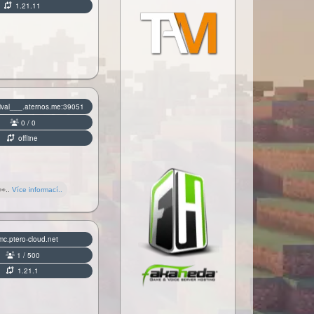
1.21.11
ival___.aternos.me:39051
0 / 0
offline
👀..
Více informací..
c.ptero-cloud.net
1 / 500
1.21.1