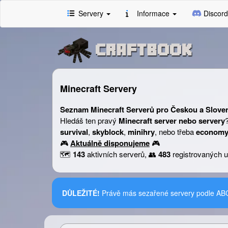
Servery
Informace
Discord
Minecraft Servery
Seznam Minecraft Serverů pro Českou a Slove
Hledáš ten pravý
Minecraft server nebo servery
survival
,
skyblock
,
minihry
, nebo třeba
economy
🎮
Aktuálně disponujeme
🎮
🗺️
143
aktivních serverů, 👥
483
registrovaných u
DŮLEŽITÉ!
Právě más sezařené servery podle AB