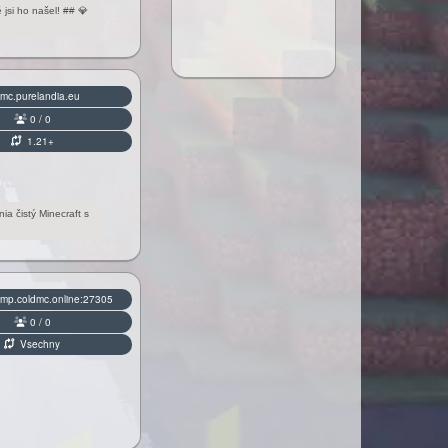
jsi ho našel! ## 💎
mc.purelandia.eu
0 / 0
1.21+
a čistý Minecraft s
mp.coldmc.online:27305
0 / 0
Vsechny