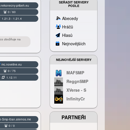
SEŘADIT SERVERY
.nekonecny-pribeh.eu
PODLE
0 / 60
Abecedy
1.21.3 - 1.21.4
Hráčů
Hlasů
, co zbožňuje na
Nejnovějších
NEJNOVĚJŠÍ SERVERY
mc.noveline.eu
0 / 75
MAFSMP
1.12.11
ReggnSMP
XVerse - S
InfinityCr
PARTNEŘI
-Smp-I0an.aternos.me
0 / 0