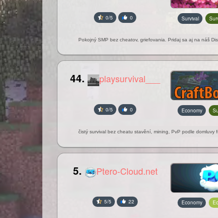
0/5
0
Survival
Surv
Pokojný SMP bez cheatov, griefovania. Pridaj sa aj na náš Dis
44.
playsurvival___
0/5
0
Economy
Su
čistý survival bez cheatu stavění, mining, PvP podle domluvy f
5.
Ptero-Cloud.net
5/5
22
Economy
E