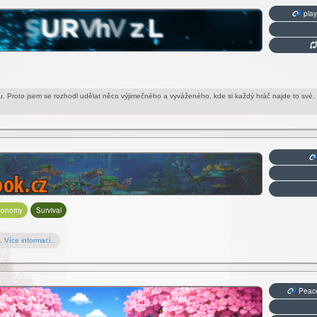
play
 hru. Proto jsem se rozhodl udělat něco výjimečného a vyváženého, kde si každý hráč najde to své
conomy
Survival
..
Více informací..
Peace