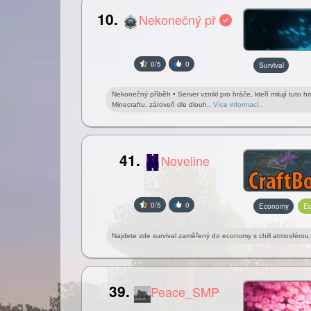
10.
Nekonečný př
0/5
0
Survival
Nekonečný příběh • Server vznikl pro hráče, kteří milují tuto
Minecraftu. zároveň dle dlouh..
Více informací..
41.
Noveline
0/5
0
Economy
E
Najdete zde survival zaměřený do economy s chill atmosférou
39.
Peace_SMP