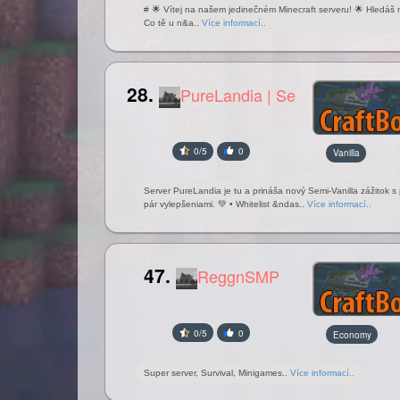
# 🌟 Vítej na našem jedinečném Minecraft serveru! 🌟 Hledáš m
Co tě u n&a..
Více informací..
28.
PureLandia | Se
0/5
0
Vanilla
Server PureLandia je tu a prináša nový Semi-Vanilla zážitok 
pár vylepšeniami. 💚 • Whitelist &ndas..
Více informací..
47.
ReggnSMP
0/5
0
Economy
Super server, Survival, Minigames..
Více informací..