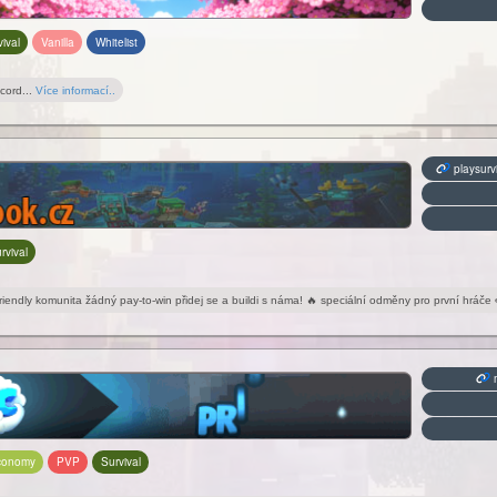
ival
Vanilla
Whitelist
cord...
Více informací..
playsurv
rvival
riendly komunita žádný pay-to-win přidej se a buildi s náma! 🔥 speciální odměny pro první hráče 
m
conomy
PVP
Survival