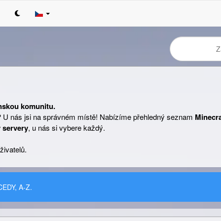
nskou komunitu.
? U nás jsi na správném místě! Nabízíme přehledný seznam
Minecra
 servery
, u nás si vybere každý.
živatelů.
CEDY, A-Z.