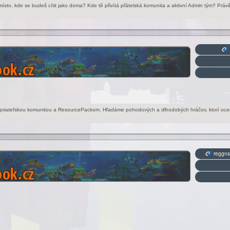
ísto, kde se budeš cítit jako doma? Kde tě přivítá přátelská komunita a aktivní Admin tým? Právě 
s priateľskou komunitou a ResourcePackom. Hľadáme pohodových a dlhodobých hráčov, ktorí oceni
reggns