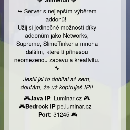
↪️ Server s nejlepším výběrem
addonů!
Užij si jedinečné možnosti díky
addonům jako Networks,
Supreme, SlimeTinker a mnoha
dalším, které ti přinesou
neomezenou zábavu a kreativitu.
🔧
Jestli jsi to dohltal až sem,
doufám, že už kopíruješ IP!!
🎮
Java IP
: Luminar.cz 🎮
🎮
Bedrock IP
pe.luminar.cz
Port
: 31245 🎮