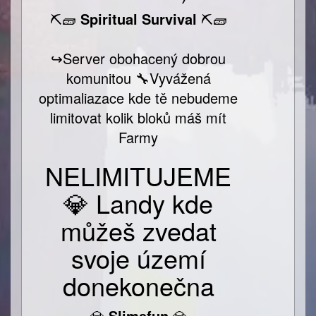
⛏🧱
Spiritual Survival
⛏🧱
↪️Server obohacený dobrou
komunitou 🔧Vyvážená
optimaliazace kde tě nebudeme
limitovat kolik bloků máš mít
Farmy
NELIMITUJEME
💎 Landy kde
můžeš zvedat
svoje území
donekonečna
💎
Slimefun
💎