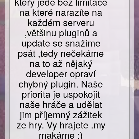
který jede bez limitace
na které narazíte na
každém serveru
,většinu pluginů a
update se snažíme
psát ,tedy nečekáme
na to až nějaký
developer opraví
chybný plugin. Naše
priorita je uspokojit
naše hráče a udělat
jim příjemný zážitek
ze hry. Vy hrajete .my
makáme :)