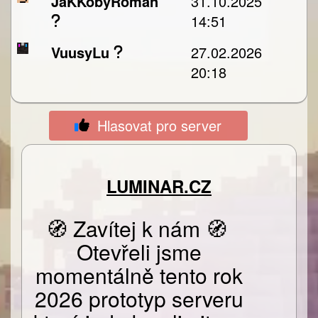
JaKKobyRoman
31.10.2025
14:51
VuusyLu
27.02.2026
20:18
Hlasovat pro server
LUMINAR.CZ
🧭 Zavítej k nám 🧭
Otevřeli jsme
momentálně tento rok
2026 prototyp serveru