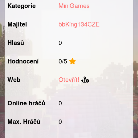
Kategorie
MiniGames
Majitel
bbKing134CZE
Hlasů
0
Hodnocení
0/5
Web
Otevřít!
Online hráčů
0
Max. Hráčů
0