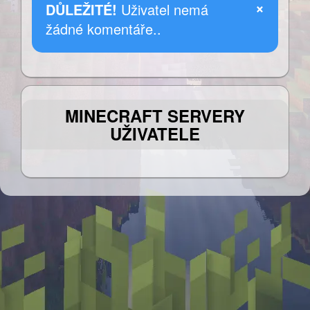
×
DŮLEŽITÉ!
Uživatel nemá
žádné komentáře..
MINECRAFT SERVERY
UŽIVATELE