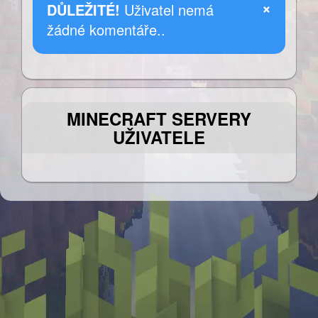
×
DŮLEŽITÉ!
Uživatel nemá
žádné komentáře..
MINECRAFT SERVERY
UŽIVATELE