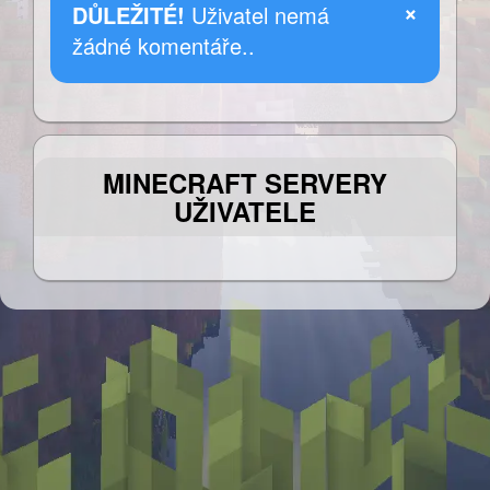
×
DŮLEŽITÉ!
Uživatel nemá
žádné komentáře..
MINECRAFT SERVERY
UŽIVATELE