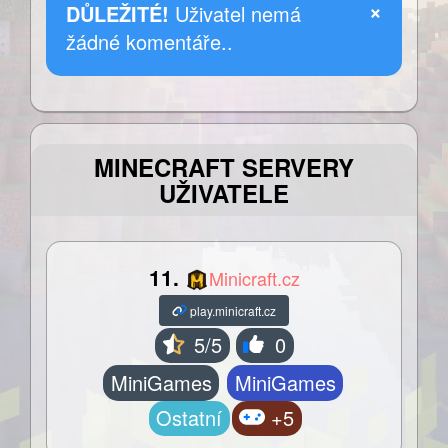
×
DŮLEŽITÉ!
Uživatel nemá
žádné komentáře..
MINECRAFT SERVERY
UŽIVATELE
11.
Minicraft.cz
play.minicraft.cz
5/5
0
MiniGames
MiniGames
Ostatní
+5