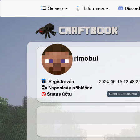
Servery
Informace
Discord
rimobul
Registrován
2024-05-15 12:48:2
Naposledy přihlášen
Status účtu
Uživatel zablokován!