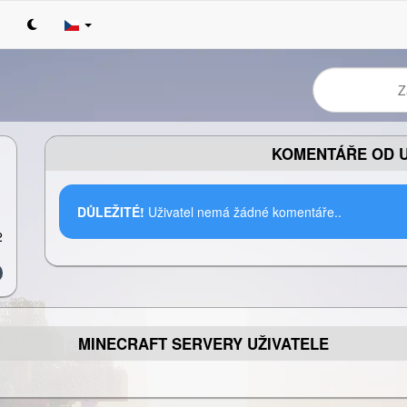
KOMENTÁŘE OD U
DŮLEŽITÉ!
Uživatel nemá žádné komentáře..
2
MINECRAFT SERVERY UŽIVATELE