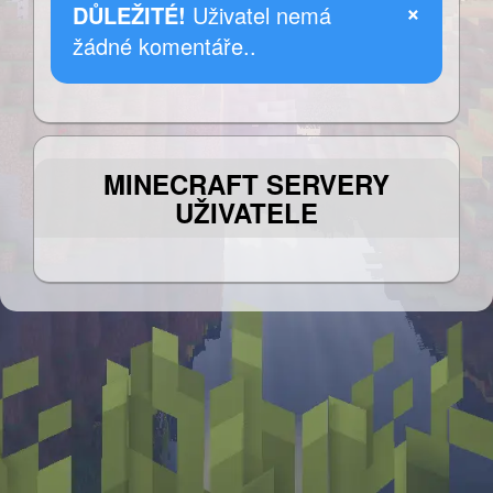
×
DŮLEŽITÉ!
Uživatel nemá
žádné komentáře..
MINECRAFT SERVERY
UŽIVATELE