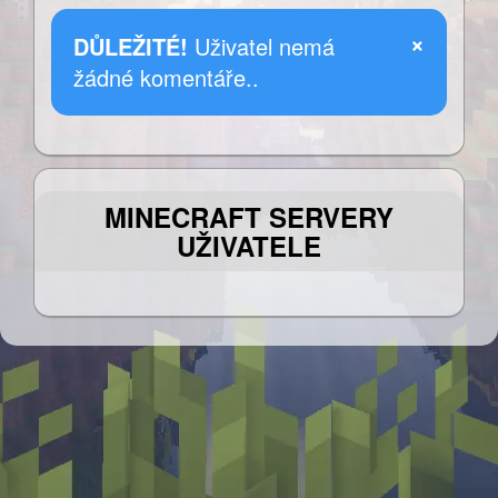
×
DŮLEŽITÉ!
Uživatel nemá
žádné komentáře..
MINECRAFT SERVERY
UŽIVATELE