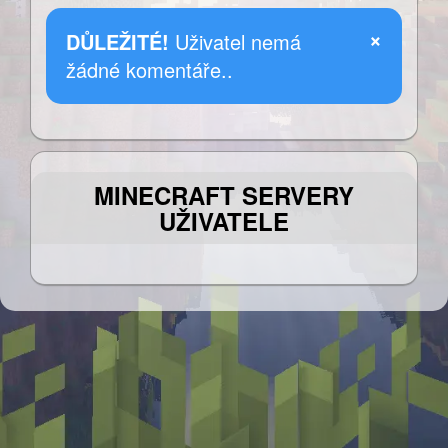
×
DŮLEŽITÉ!
Uživatel nemá
žádné komentáře..
MINECRAFT SERVERY
UŽIVATELE