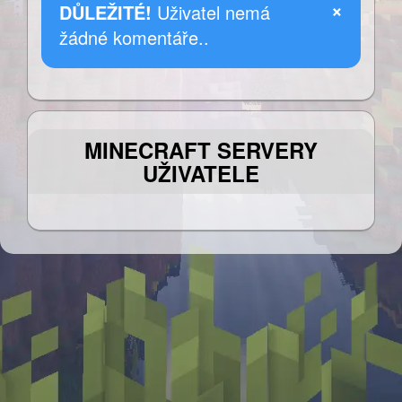
×
DŮLEŽITÉ!
Uživatel nemá
žádné komentáře..
MINECRAFT SERVERY
UŽIVATELE