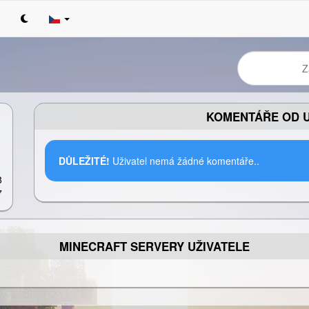
KOMENTÁŘE OD U
DŮLEŽITÉ!
Uživatel nemá žádné komentáře..
8
7
MINECRAFT SERVERY UŽIVATELE