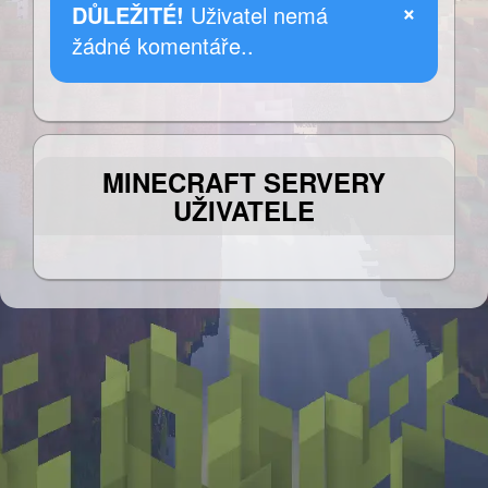
×
DŮLEŽITÉ!
Uživatel nemá
žádné komentáře..
MINECRAFT SERVERY
UŽIVATELE