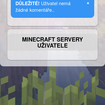
×
DŮLEŽITÉ!
Uživatel nemá
žádné komentáře..
MINECRAFT SERVERY
UŽIVATELE