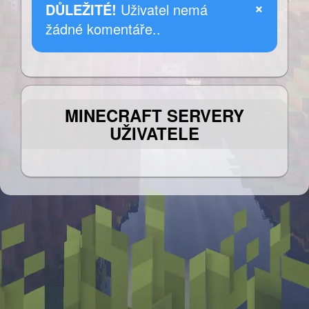
×
DŮLEŽITÉ!
Uživatel nemá
žádné komentáře..
MINECRAFT SERVERY
UŽIVATELE