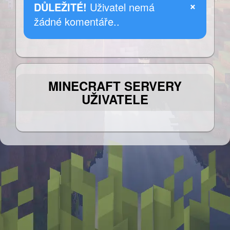
×
DŮLEŽITÉ!
Uživatel nemá
žádné komentáře..
MINECRAFT SERVERY
UŽIVATELE