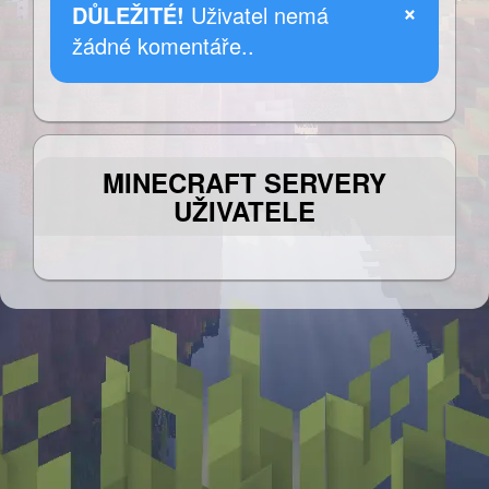
×
DŮLEŽITÉ!
Uživatel nemá
žádné komentáře..
MINECRAFT SERVERY
UŽIVATELE