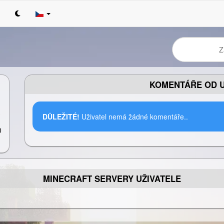
KOMENTÁŘE OD U
DŮLEŽITÉ!
Uživatel nemá žádné komentáře..
0
1
MINECRAFT SERVERY UŽIVATELE