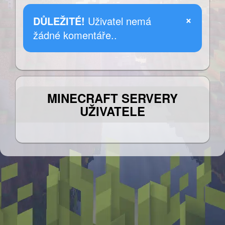
×
DŮLEŽITÉ!
Uživatel nemá
žádné komentáře..
MINECRAFT SERVERY
UŽIVATELE