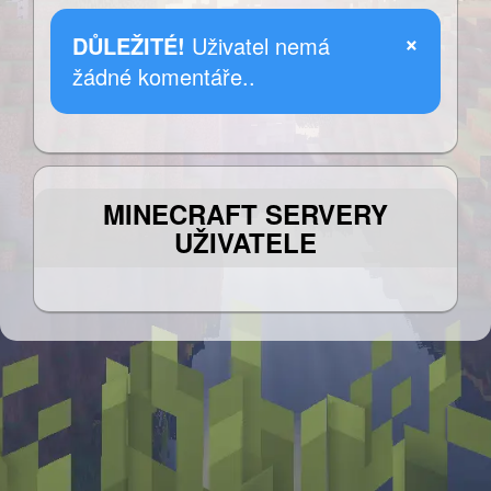
×
DŮLEŽITÉ!
Uživatel nemá
žádné komentáře..
MINECRAFT SERVERY
UŽIVATELE