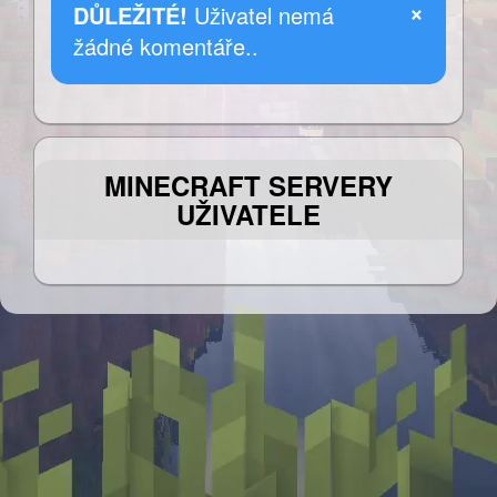
×
DŮLEŽITÉ!
Uživatel nemá
žádné komentáře..
MINECRAFT SERVERY
UŽIVATELE