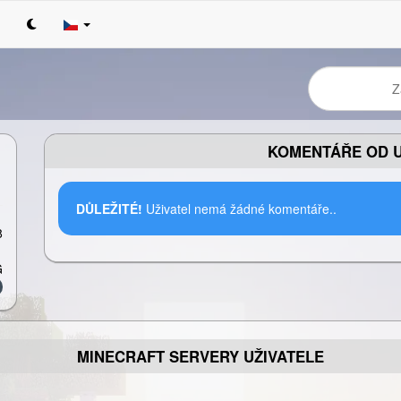
KOMENTÁŘE OD U
DŮLEŽITÉ!
Uživatel nemá žádné komentáře..
8
G
MINECRAFT SERVERY UŽIVATELE