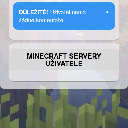
×
DŮLEŽITÉ!
Uživatel nemá
žádné komentáře..
MINECRAFT SERVERY
UŽIVATELE