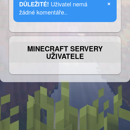
×
DŮLEŽITÉ!
Uživatel nemá
žádné komentáře..
MINECRAFT SERVERY
UŽIVATELE