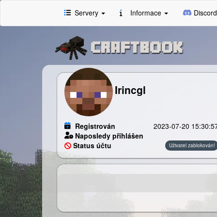
Servery
Informace
Discord
Irincgl
Registrován
2023-07-20 15:30:5
Naposledy přihlášen
Status účtu
Uživatel zablokován!