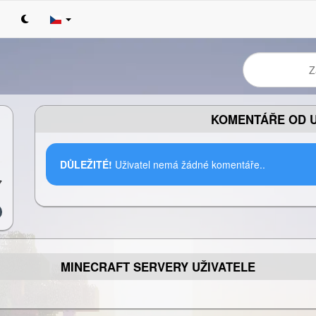
KOMENTÁŘE OD U
DŮLEŽITÉ!
Uživatel nemá žádné komentáře..
7
MINECRAFT SERVERY UŽIVATELE