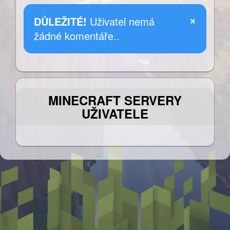
×
DŮLEŽITÉ!
Uživatel nemá
žádné komentáře..
MINECRAFT SERVERY
UŽIVATELE