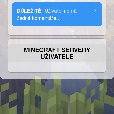
×
DŮLEŽITÉ!
Uživatel nemá
žádné komentáře..
MINECRAFT SERVERY
UŽIVATELE