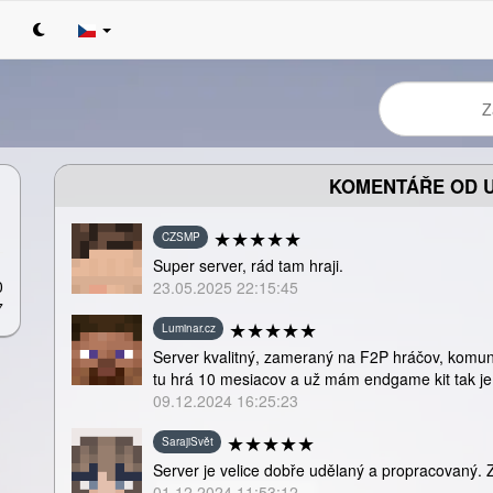
KOMENTÁŘE OD U
★
★
★
★
★
CZSMP
Super server, rád tam hraji.
0
23.05.2025 22:15:45
7
★
★
★
★
★
Luminar.cz
Server kvalitný, zameraný na F2P hráčov, komun
tu hrá 10 mesiacov a už mám endgame kit tak je 
09.12.2024 16:25:23
★
★
★
★
★
SarajiSvět
Server je velice dobře udělaný a propracovaný. 
01.12.2024 11:53:12