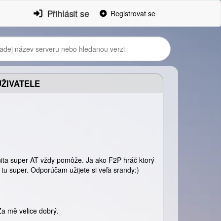
Přihlásit se
Registrovat se
ŽIVATELE
ita super AT vždy pomôže. Ja ako F2P hráč ktorý
tu super. Odporúčam užijete si veľa srandy:)
Za mě velice dobrý.