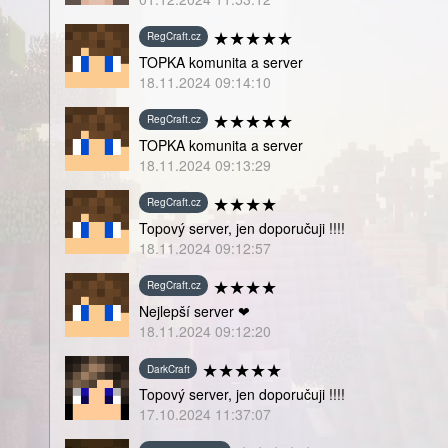
★
★
★
★
★
RegCraft.cz
TOPKA komunita a server
18.11.2024 09:14:10
★
★
★
★
★
RegCraft.cz
TOPKA komunita a server
18.11.2024 09:13:29
★
★
★
★
RegCraft.cz
Topový server, jen doporučuji !!!!
18.11.2024 09:12:57
★
★
★
★
RegCraft.cz
Nejlepší server ❤
18.11.2024 09:12:20
★
★
★
★
★
DarkCraft
Topový server, jen doporučuji !!!!
17.10.2024 11:37:07