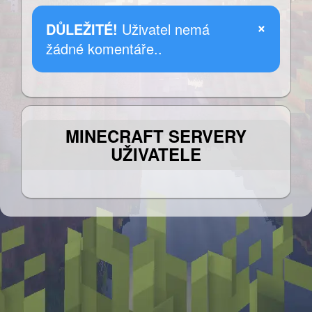
×
DŮLEŽITÉ!
Uživatel nemá
žádné komentáře..
MINECRAFT SERVERY
UŽIVATELE