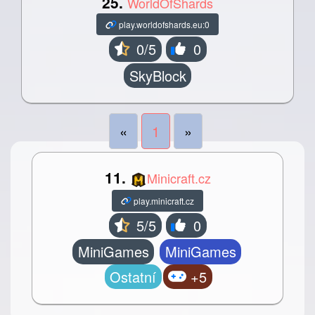
25.
WorldOfShards
play.worldofshards.eu:0
0/5
0
SkyBlock
«
1
»
11.
Minicraft.cz
play.minicraft.cz
5/5
0
MiniGames
MiniGames
Ostatní
+5