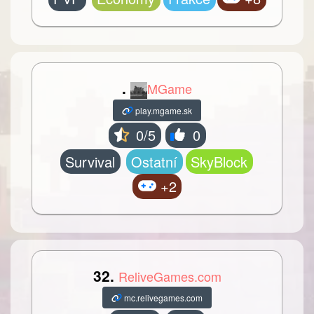
.
MGame
play.mgame.sk
0/5
0
Survival
Ostatní
SkyBlock
+2
32.
ReliveGames.com
mc.relivegames.com