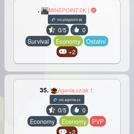
.
MINEPOINT.SK |
mc.playpoint.sk
0/5
0
Survival
Economy
Ostatní
+2
35.
Agonia.cz/sk 1.
mc.agonia.cz
0/5
0
Economy
Economy
PVP
+2