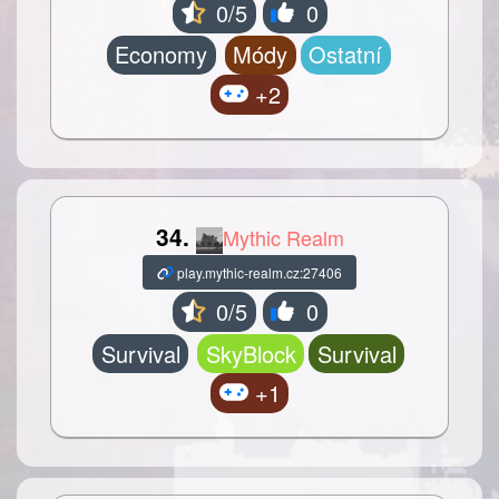
0/5
0
Economy
Módy
Ostatní
+2
34.
Mythic Realm
play.mythic-realm.cz:27406
0/5
0
Survival
SkyBlock
Survival
+1