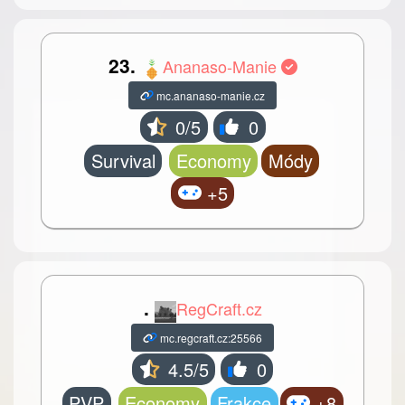
23.
Ananaso-Manie
mc.ananaso-manie.cz
0/5
0
Survival
Economy
Módy
+5
.
RegCraft.cz
mc.regcraft.cz:25566
4.5/5
0
PVP
Economy
Frakce
+8